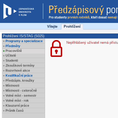
Vítejte
Prohlížení
Prohlížení IS/STAG (S025)
Programy a specializace
Nepřihlášený uživatel nemá příst
Předměty
Pracoviště
Učitelé
Studenti
Zkouškové termíny
Rozvrhové akce
Kvalifikační práce
Předzápis. kroužky
Místnosti
Místnosti - celoročně
Volné míst - semestr
Volné míst - rok
Klauzurní práce
Průnik časů