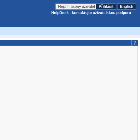
Nepřihlášený uživatel
Přihlásit
English
HelpDesk - kontaktujte uživatelskou podporu