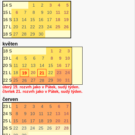
14 S
1
2
3
4
5
15 L
6
7
8
9
10
11
12
16 S
13
14
15
16
17
18
19
17 L
20
21
22
23
24
25
26
18 S
27
28
29
30
květen
18 S
1
2
3
19 L
4
5
6
7
8
9
10
20 S
11
12
13
14
15
16
17
21 L
18
20
22
23
24
19
21
22 S
25
27
29
30
31
26
28
úterý 19. rozvrh jako v Pátek, sudý týden.
čtvrtek 21. rozvrh jako v Pátek, sudý týden.
červen
23 L
1
2
3
4
5
6
7
24 S
8
9
10
11
12
13
14
25 L
15
16
17
18
19
20
21
26 S
22
23
24
25
26
27
28