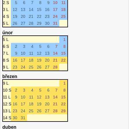
2 S
5
6
7
8
9
10
11
3 L
12
13
14
15
16
17
18
4 S
19
20
21
22
23
24
25
5 L
26
27
28
29
30
31
únor
5 L
1
6 S
2
3
4
5
6
7
8
7 L
9
10
11
12
13
14
15
8 S
16
17
18
19
20
21
22
9 L
23
24
25
26
27
28
březen
9 L
1
10 S
2
3
4
5
6
7
8
11 L
9
10
11
12
13
14
15
12 S
16
17
18
19
20
21
22
13 L
23
24
25
26
27
28
29
14 S
30
31
duben