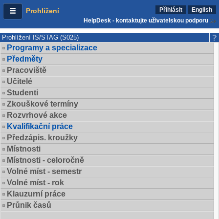
Přihlásit
English
Prohlížení
HelpDesk - kontaktujte uživatelskou podporu
Prohlížení IS/STAG (S025)
Programy a specializace
Předměty
Pracoviště
Učitelé
Studenti
Zkouškové termíny
Rozvrhové akce
Kvalifikační práce
Předzápis. kroužky
Místnosti
Místnosti - celoročně
Volné míst - semestr
Volné míst - rok
Klauzurní práce
Průnik časů