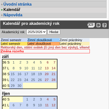
Úvodní stránka
Kalendář
Nápověda
Kalendář pro akademický rok
Akademický rok:
Zimní semestr
Zimní zkouškové
Zimní prázdniny
Letní semestr
Letní zkouškové
Letní prázdniny
Rektorský den, státní svátek (či jiný den bez výuky), víkend
Změna rozvrhu
září
36 S
1
2
3
4
5
6
7
37 L
8
9
10
11
12
13
14
38 S
15
16
17
18
19
20
21
39 L
22
23
24
25
26
27
28
40 S
29
30
říjen
40 S
1
2
3
4
5
41 L
6
7
8
9
10
11
12