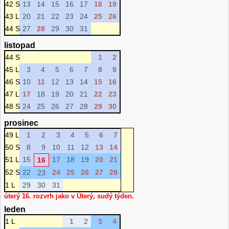
42 S
13
14
15
16
17
18
19
43 L
20
21
22
23
24
25
26
44 S
27
28
29
30
31
listopad
44 S
1
2
45 L
3
4
5
6
7
8
9
46 S
10
11
12
13
14
15
16
47 L
17
18
19
20
21
22
23
48 S
24
25
26
27
28
29
30
prosinec
49 L
1
2
3
4
5
6
7
50 S
8
9
10
11
12
13
14
51 L
15
17
18
19
20
21
16
52 S
22
24
25
26
27
28
23
1 L
29
30
31
úterý 16. rozvrh jako v Úterý, sudý týden.
leden
1 L
1
2
3
4