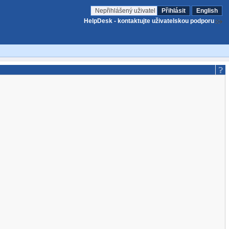
Nepřihlášený uživatel
Přihlásit
English
HelpDesk - kontaktujte uživatelskou podporu