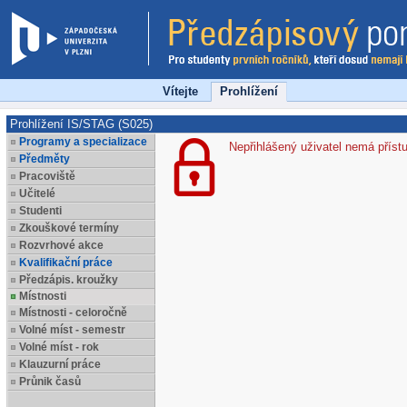
Vítejte
Prohlížení
Prohlížení IS/STAG (S025)
Programy a specializace
Nepřihlášený uživatel nemá příst
Předměty
Pracoviště
Učitelé
Studenti
Zkouškové termíny
Rozvrhové akce
Kvalifikační práce
Předzápis. kroužky
Místnosti
Místnosti - celoročně
Volné míst - semestr
Volné míst - rok
Klauzurní práce
Průnik časů