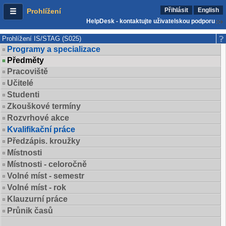
Přihlásit
English
Prohlížení
HelpDesk - kontaktujte uživatelskou podporu
Prohlížení IS/STAG (S025)
Programy a specializace
Předměty
Pracoviště
Učitelé
Studenti
Zkouškové termíny
Rozvrhové akce
Kvalifikační práce
Předzápis. kroužky
Místnosti
Místnosti - celoročně
Volné míst - semestr
Volné míst - rok
Klauzurní práce
Průnik časů